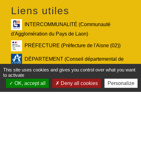
Liens utiles
INTERCOMMUNALITÉ (Communauté
d'Agglomération du Pays de Laon)
PRÉFECTURE (Préfecture de l'Aisne (02))
DÉPARTEMENT (Conseil départemental de
l'Aisne (02))
This site uses cookies and gives you control over what you want
to activate
RÉGION (Conseil régional des Hauts-de-
OK, accept all
Deny all cookies
Personalize
France)
Service-Public.fr (Le site officiel de
l'administration française)
Mentions légales
-
Politique de confidentialité
-
Accessibilité
-
Plan du site
-
Gestion des cookies