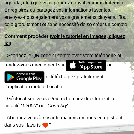
agenda, etc.) que vous pourrez consulter immédiatement.
Enregistrez ou partagez vos informations favorites,
envoyez-nous également vos signalements citoyens...Tout
cela gratuitement et sans nécessité de se créer un compte !
Comment procéder (
voir le tutoriel en images, cliquez
ici
)
- Scannez le QR code ci-contre avec votre téléphone ou
rendez-vous directement sur
ou
et téléchargez gratuitement
l'application mobile Localiti
- Géolocalisez-vous et/ou recherchez directement la
localité "
02000
" ou "
Chambry
"
- Abonnez-vous à nos informations en nous enregistrant
favorite
dans vos "favoris
"