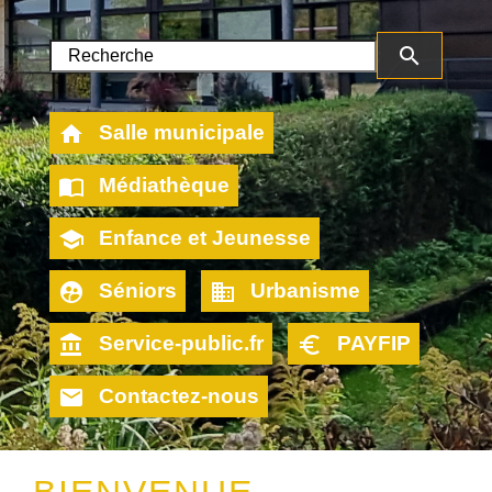
search
home
Salle municipale
import_contacts
Médiathèque
school
Enfance et Jeunesse
supervised_user_circle
business
Séniors
Urbanisme
account_balance
euro_symbol
Service-public.fr
PAYFIP
email
Contactez-nous