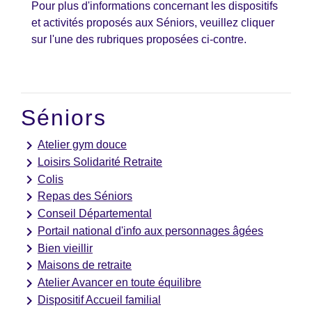
Pour plus d'informations concernant les dispositifs
et activités proposés aux Séniors, veuillez cliquer
sur l'une des rubriques proposées ci-contre.
Séniors
keyboard_arrow_right
Atelier gym douce
keyboard_arrow_right
Loisirs Solidarité Retraite
keyboard_arrow_right
Colis
keyboard_arrow_right
Repas des Séniors
keyboard_arrow_right
Conseil Départemental
keyboard_arrow_right
Portail national d'info aux personnages âgées
keyboard_arrow_right
Bien vieillir
keyboard_arrow_right
Maisons de retraite
keyboard_arrow_right
Atelier Avancer en toute équilibre
keyboard_arrow_right
Dispositif Accueil familial