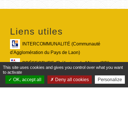
Liens utiles
INTERCOMMUNALITÉ (Communauté
d'Agglomération du Pays de Laon)
PRÉFECTURE (Préfecture de l'Aisne (02))
This site uses cookies and gives you control over what you want
to activate
DÉPARTEMENT (Conseil départemental de
OK, accept all
Deny all cookies
Personalize
l'Aisne (02))
RÉGION (Conseil régional des Hauts-de-
France)
Service-Public.fr (Le site officiel de
l'administration française)