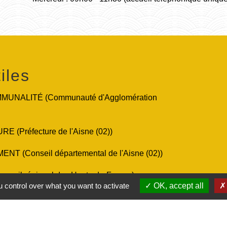
iles
UNALITÉ (Communauté d'Agglomération
 (Préfecture de l'Aisne (02))
T (Conseil départemental de l'Aisne (02))
nseil régional des Hauts-de-France)
 control over what you want to activate
OK, accept all
ic.fr (Le site officiel de l'administration