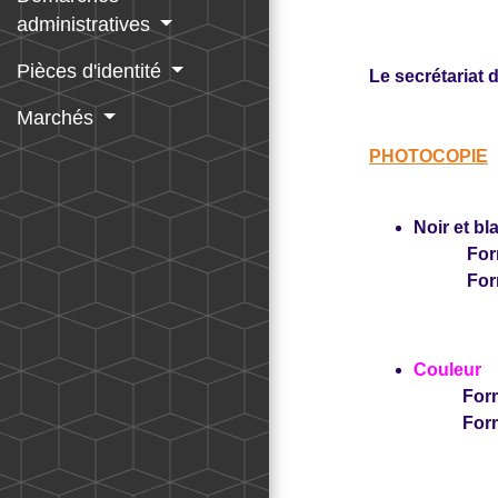
administratives
Pièces d'identité
Le secrétariat 
Marchés
PHOTOCOPIE
Noir et bl
Format 
Format 
Couleur
Format 
Format 