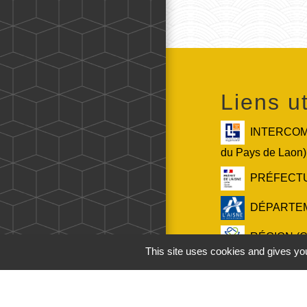
Liens ut
INTERCOMM
du Pays de Laon)
PRÉFECTURE
DÉPARTEMEN
RÉGION (Co
This site uses cookies and gives you
Service-Publ
française)