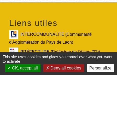
Liens utiles
INTERCOMMUNALITÉ (Communauté
d'Agglomération du Pays de Laon)
PRÉFECTURE (Préfecture de l'Aisne (02))
This site uses cookies and gives you control over what you want
to activate
DÉPARTEMENT (Conseil départemental de
OK, accept all
Deny all cookies
Personalize
l'Aisne (02))
RÉGION (Conseil régional des Hauts-de-
France)
Service-Public.fr (Le site officiel de
l'administration française)