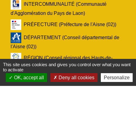
INTERCOMMUNALITÉ (Communauté
d'Agglomération du Pays de Laon)
PRÉFECTURE (Préfecture de l'Aisne (02))
DÉPARTEMENT (Conseil départemental de
l'Aisne (02))
RÉGION (Conseil régional des Hauts-de-
This site uses cookies and gives you control over what you want
France)
to activate
OK, accept all
Deny all cookies
Personalize
Service-Public.fr (Le site officiel de
l'administration française)
Mentions légales
-
Politique de confidentialité
-
Accessibilité
-
Plan du site
-
Gestion des cookies
Site créé en partenariat avec Réseau des Communes