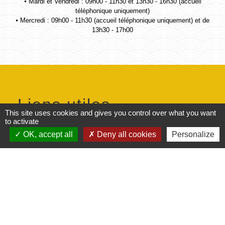
⦁ Mardi et Vendredi : 09h00 - 11h30 et 13h30 - 16h30 (accueil
téléphonique uniquement)
⦁ Mercredi : 09h00 - 11h30 (accueil téléphonique uniquement) et de
13h30 - 17h00
Liens utiles
This site uses cookies and gives you control over what you want
to activate
INTERCOMMUNALITÉ (Communauté
OK, accept all
Deny all cookies
Personalize
d'Agglomération du Pays de Laon)
PRÉFECTURE (Préfecture de l'Aisne (02))
DÉPARTEMENT (Conseil départemental de
l'Aisne (02))
RÉGION (Conseil régional des Hauts-de-