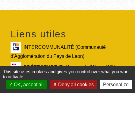
Liens utiles
INTERCOMMUNALITÉ (Communauté
d'Agglomération du Pays de Laon)
PRÉFECTURE (Préfecture de l'Aisne (02))
This site uses cookies and gives you control over what you want
to activate
DÉPARTEMENT (Conseil départemental de
OK, accept all
Deny all cookies
Personalize
l'Aisne (02))
RÉGION (Conseil régional des Hauts-de-
France)
Service-Public.fr (Le site officiel de
l'administration française)