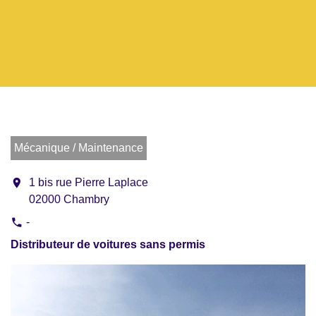
Mécanique / Maintenance
location_on
1 bis rue Pierre Laplace
02000 Chambry
-
phone
Distributeur de voitures sans permis