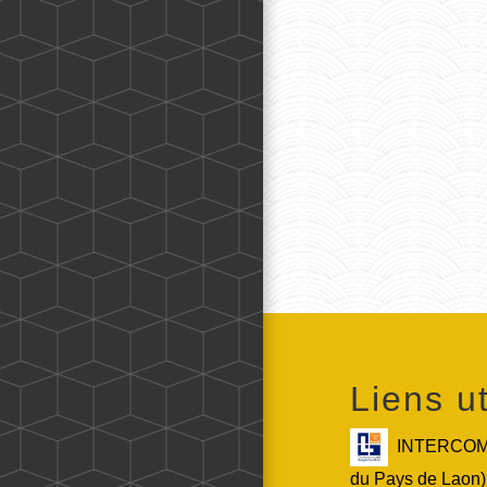
Liens ut
INTERCOMM
du Pays de Laon)