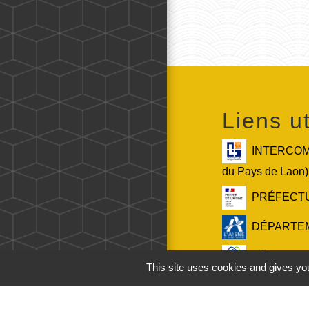
Liens ut
INTERCOMM
du Pays de Laon)
PRÉFECTURE
DÉPARTEMEN
RÉGION (Co
This site uses cookies and gives you
Service-Publ
française)