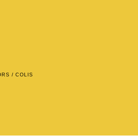
ORS
/
COLIS