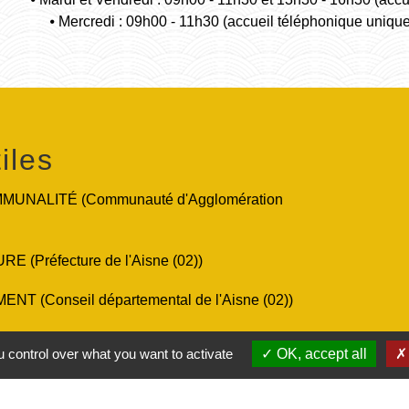
⦁ Mercredi : 09h00 - 11h30 (accueil téléphonique uniqu
iles
UNALITÉ (Communauté d'Agglomération
 (Préfecture de l'Aisne (02))
T (Conseil départemental de l'Aisne (02))
nseil régional des Hauts-de-France)
 control over what you want to activate
OK, accept all
ic.fr (Le site officiel de l'administration