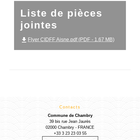
Liste de pièces
jointes
file_download
Flyer CIDFF Aisne.pdf (PDF - 1.67 MB)
Contacts
Commune de Chambry
39 bis rue Jean Jaurès
02000 Chambry - FRANCE
+33 3 23 23 03 55