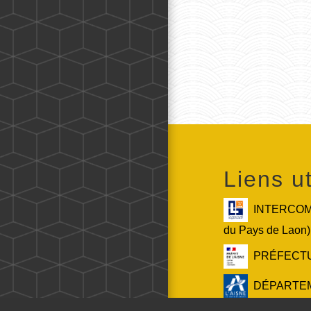
Liens ut
INTERCOMM
du Pays de Laon)
PRÉFECTURE
DÉPARTEMEN