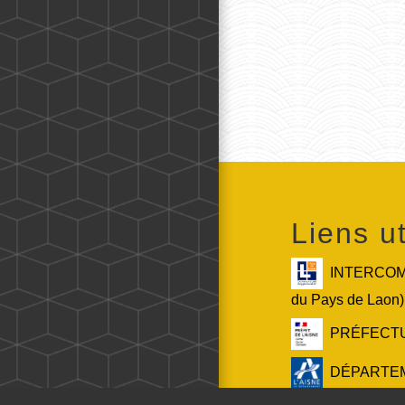
Liens ut
INTERCOMM
du Pays de Laon)
PRÉFECTURE
DÉPARTEMEN